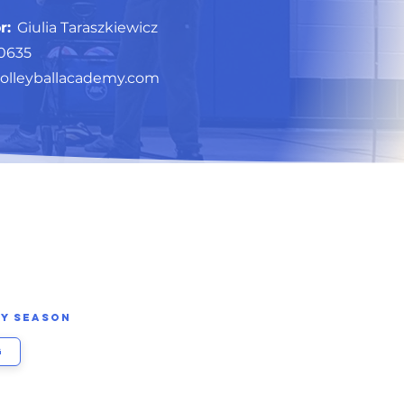
r:
Giulia Taraszkiewicz
-0635
volleyballacademy.com
by Season
g