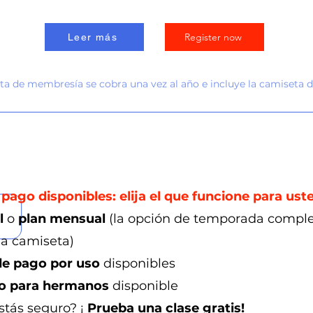
Register now
Leer más
ta de membresía se cobra una vez al año e incluye la camiseta 
pago disponibles: elija el que funcione para ust
l
o
plan mensual
(la opción de temporada compl
na camiseta)
de pago por uso
disponibles
o para hermanos
disponible
stás seguro? ¡
Prueba una clase gratis!