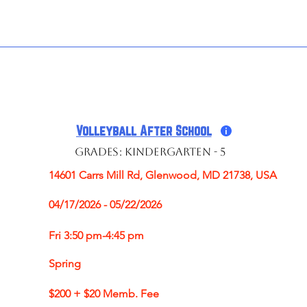
GRADES K-5 | BUSHY PARK ES | CO-ED (VAS-S)
Volleyball After School
Grades: Kindergarten - 5
14601 Carrs Mill Rd, Glenwood, MD 21738, USA
04/17/2026 - 05/22/2026
Fri 3:50 pm-4:45 pm
Spring
$200 + $20 Memb. Fee