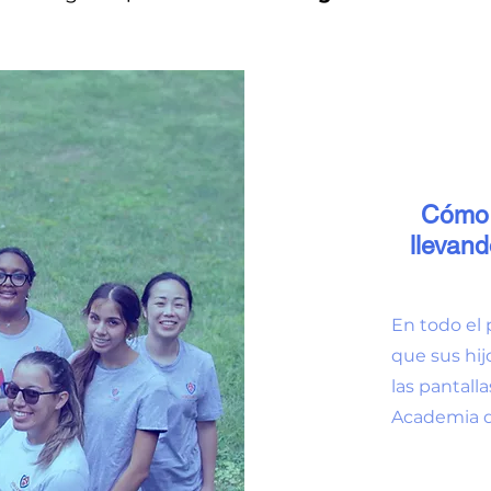
Cómo 
llevand
En todo el 
que sus hij
las pantalla
Academia d