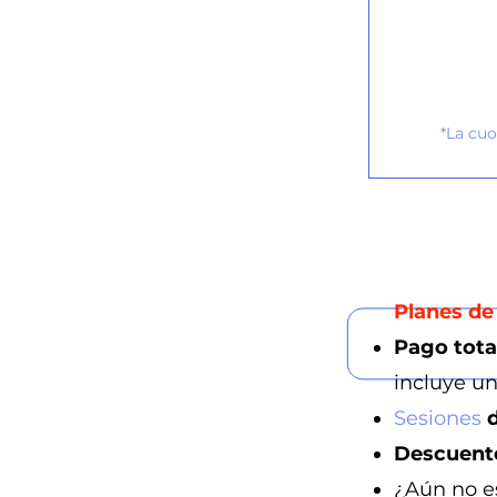
*La cuo
Planes de 
Pago tota
incluye u
Sesiones
Descuent
¿Aún no e