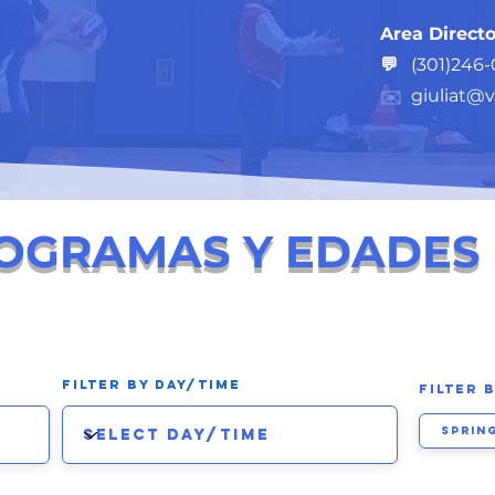
Area Directo
💬
(301)246
giuliat@
​✉️
OGRAMAS Y EDADES
Filter by Day/Time
Filter 
Sprin