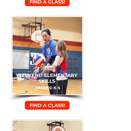
FIND A CLASS!
WEEKEND ELEMENTARY
SKILLS
GRADES: K-5
FIND A CLASS!