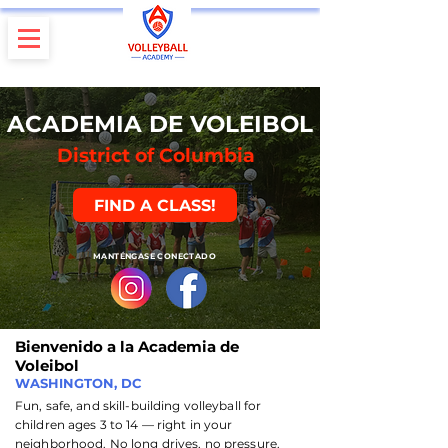
ACADEMIA DE VOLEIBOL
District of Columbia
FIND A CLASS!
MANTÉNGASE CONECTADO
Bienvenido a la Academia de
Voleibol
WASHINGTON, DC
Fun, safe, and skill-building volleyball for
children ages 3 to 14 — right in your
neighborhood. No long drives, no pressure.